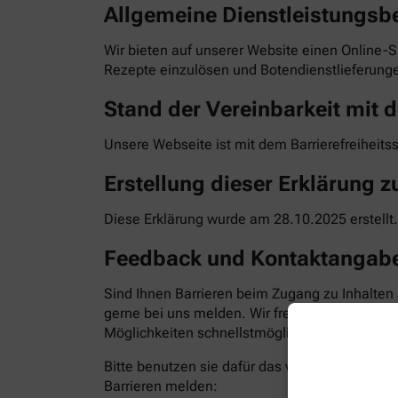
Allgemeine Dienstleistungsb
Wir bieten auf unserer Website einen Online-S
Rezepte einzulösen und Botendienstlieferunge
Stand der Vereinbarkeit mit d
Unsere Webseite ist mit dem Barrierefreiheits
Erstellung dieser Erklärung zu
Diese Erklärung wurde am 28.10.2025 erstellt.
Feedback und Kontaktangab
Sind Ihnen Barrieren beim Zugang zu Inhalten
gerne bei uns melden. Wir freuen uns auf Ihr
Möglichkeiten schnellstmöglich zu beheben. Bit
Bitte benutzen sie dafür das vorgesehene Kon
Barrieren melden: