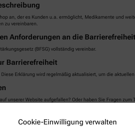
eschreibung
hop an, der es Kunden u.a. ermöglicht, Medikamente und weiter
n zu vereinbaren.
en Anforderungen an die Barrierefreihei
stärkungsgesetz (BFSG) vollständig vereinbar.
r Barrierefreiheit
 Diese Erklärung wird regelmäßig aktualisiert, um die aktuelle
en
 auf unserer Website aufgefallen? Oder haben Sie Fragen zum 
 Feedback und bemühen uns, die gemeldeten Barrieren im Rahm
te teilen Sie uns mit, auf welcher Seite und bei welcher Funkt
Cookie-Einwilligung verwalten
taktformular auf unserer Website. Sie können uns auch über 