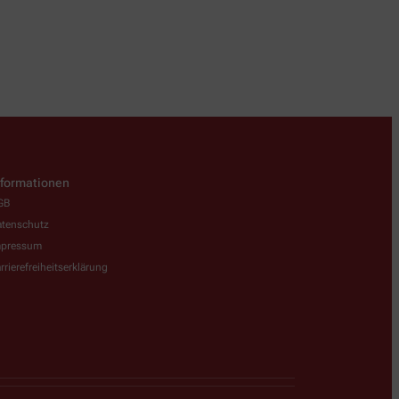
nformationen
GB
tenschutz
mpressum
rrierefreiheitserklärung