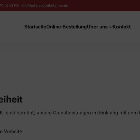
/7 53 33
info@adlerapothekekamen.de
Startseite
Online-Bestellung
Über uns
Kontakt
eiheit
. sind bemüht, unsere Dienstleistungen im Einklang mit dem B
ese Website.