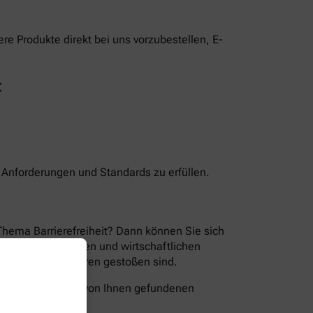
e Produkte direkt bei uns vorzubestellen, E-
t
n Anforderungen und Standards zu erfüllen.
Thema Barrierefreiheit? Dann können Sie sich
en der technischen und wirtschaftlichen
ion Sie auf Barrieren gestoßen sind.
folgende Wege die von Ihnen gefundenen