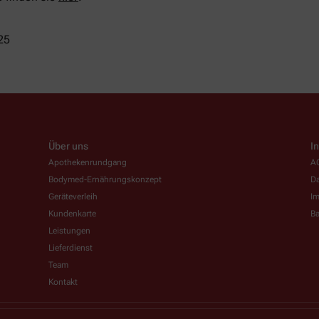
25
Über uns
I
Apothekenrundgang
A
Bodymed-Ernährungskonzept
Da
Geräteverleih
I
Kundenkarte
Ba
Leistungen
Lieferdienst
Team
Kontakt