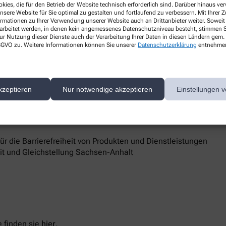
kies, die für den Betrieb der Website technisch erforderlich sind. Darüber hinaus v
nsere Website für Sie optimal zu gestalten und fortlaufend zu verbessern. Mit Ihrer
ormationen zu Ihrer Verwendung unserer Website auch an Drittanbieter weiter. Soweit
rarbeitet werden, in denen kein angemessenes Datenschutzniveau besteht, stimmen Si
ur Nutzung dieser Dienste auch der Verarbeitung Ihrer Daten in diesen Ländern gem. 
 DSGVO zu. Weitere Informationen können Sie unserer
Datenschutzerklärung
entnehme
d Marktüberwachungsbehörde
kzeptieren
Nur notwendige akzeptieren
Einstellungen v
 Barrierefreiheit keine zufriedenstellenden Antworten erhalten,
sstelle unterstützt Sie dabei, ihre Rechte geltend zu machen.
 die Barrierefreiheit von Produkten und Dienstleistungen
eit und Gleichstellung Sachsen-Anhalt
 finden sie
hier
.