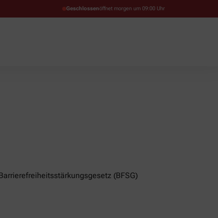
Geschlossen
öffnet morgen um 09:00 Uhr
arrierefreiheitsstärkungsgesetz (BFSG)