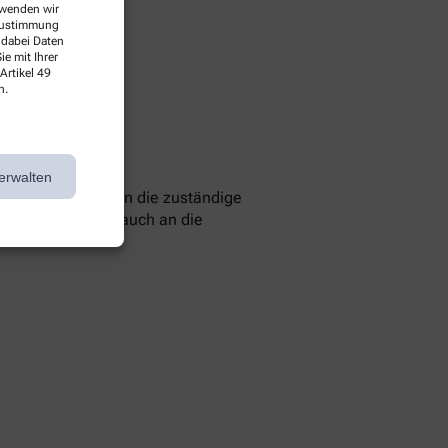
erwenden wir
 Zustimmung
 dabei Daten
e mit Ihrer
Artikel 49
n.
erwalten
 können Sie sich an die zuständige
 Sie können sich auch an die