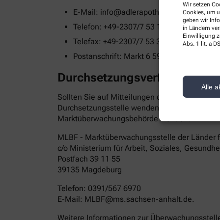
Wir setzen Coo
E-Mail: info@adlerapothekekamen.de
Cookies, um u
geben wir Inf
Telefon: +49-2307/7 53 10
in Ländern ve
Einwilligung z
Telefax: +49-2307/7 53 33
Abs. 1 lit. a
Postanschrift: Markt 6 59174 Kamen
Durchsetzungsverfahren un
Alle a
Sollten Sie auf Mitteilungen oder Anfragen zur
Durchsetzungsstelle wenden. Die Durchsetzung
Marktüberwachungsbehörde wenden:
MLBF - Marktüberwachungsstelle der Länder für
c/o Ministerium für Arbeit, Soziales, Gesundh
Postfach 39 11 55
39135 Magdeburg
Telefon: 0391/567 6970
E-​Mail: MLBF@ms.sachsen-​anhalt.de.
Weitere Informationen zur Überwachungsstelle