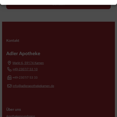
Kontakt
Adler Apotheke
Markt 6
,
59174
Kamen
+49-2307/7 53 10
+49-2307/7 53 33
info@adlerapothekekamen.de
Über uns
Apothekenrundgang