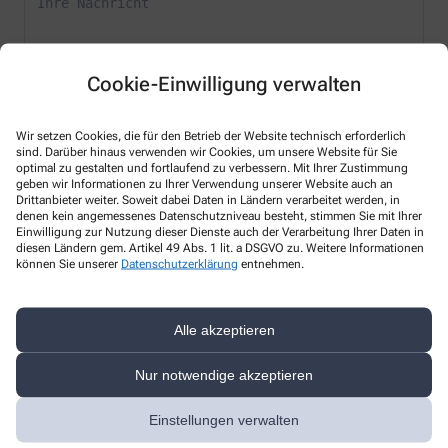
Cookie-Einwilligung verwalten
* Bitte füllen Sie die Pflichtfelder aus
Wir setzen Cookies, die für den Betrieb der Website technisch erforderlich
sind. Darüber hinaus verwenden wir Cookies, um unsere Website für Sie
optimal zu gestalten und fortlaufend zu verbessern. Mit Ihrer Zustimmung
Ich erkläre mich damit einverstanden, dass die von mir angegebenen
geben wir Informationen zu Ihrer Verwendung unserer Website auch an
Daten elektronisch erfasst und gespeichert und meine Daten an die
Drittanbieter weiter. Soweit dabei Daten in Ländern verarbeitet werden, in
von mir ausgesuchte Apotheke übergeben werden. Rechtsgrundlage
denen kein angemessenes Datenschutzniveau besteht, stimmen Sie mit Ihrer
der Verarbeitung ist Art. 6 Abs. 1 lit. a DS-GVO. Die Einwilligung kann
Einwilligung zur Nutzung dieser Dienste auch der Verarbeitung Ihrer Daten in
jederzeit widerrufen werden, z.B. per E-Mail an
diesen Ländern gem. Artikel 49 Abs. 1 lit. a DSGVO zu. Weitere Informationen
info@adlerapothekekamen.de
.
können Sie unserer
Datenschutzerklärung
entnehmen.
Ihre Daten werden ausschließlich zur Bearbeitung Ihrer Anfrage
verwendet. Weitere Informationen zum Datenschutz finden Sie unter
Alle akzeptieren
folgendem Link:
Datenschutz
.
Sind Sie ein Mensch? Dann wählen Sie bitte
den Stern
Nur notwendige akzeptieren
Einstellungen verwalten