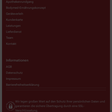
Apothekenrundgang
Bodymed-Ernährungskonzept
Geräteverleih
Kundenkarte
Leistungen
Lieferdienst
Team
Kontakt
Informationen
AGB
Datenschutz
Impressum
Barrierefreiheitserklärung
Wir legen großen Wert auf den Schutz Ihrer persönlichen Daten und
garantieren die sichere Übertragung durch eine SSL-
Verschlüsselung.